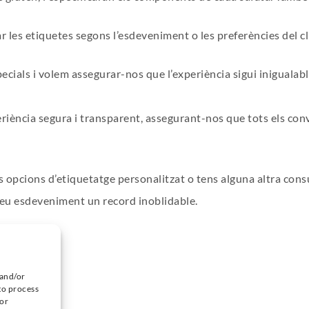
ar les etiquetes segons l’esdeveniment o les preferències del cl
cials i volem assegurar-nos que l’experiència sigui inigualabl
riència segura i transparent, assegurant-nos que tots els con
s opcions d’etiquetatge personalitzat o tens alguna altra cons
 teu esdeveniment un record inoblidable.
 and/or
to process
 or