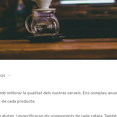
024
illorar la qualitat dels nostres serveis. Ens complau anuncia
s de cada producte.
 gluten, i especificaran els components de cada safata. També 