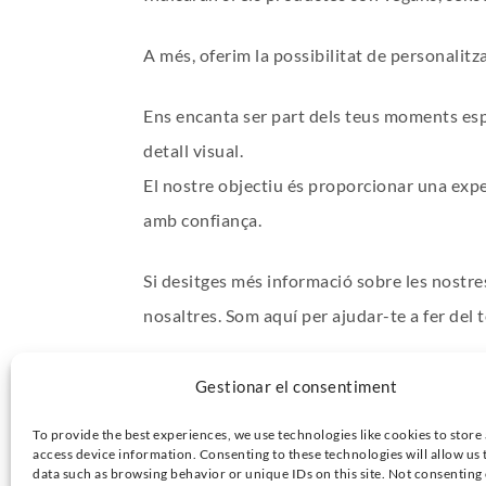
A més, oferim la possibilitat de personalitz
Ens encanta ser part dels teus moments espe
detall visual.
El nostre objectiu és proporcionar una expe
amb confiança.
Si desitges més informació sobre les nostre
nosaltres. Som aquí per ajudar-te a fer del
Gràcies per confiar en Sanabras Catering!
Gestionar el consentiment
To provide the best experiences, we use technologies like cookies to store
access device information. Consenting to these technologies will allow us 
data such as browsing behavior or unique IDs on this site. Not consenting