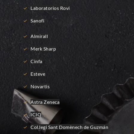
Laboratorios Rovi
Sanofi
Almirall
Merk Sharp
Cinfa
Esteve
Novartis
Astra Zeneca
ICIQ
Col.legi Sant Domènech de Guzmán