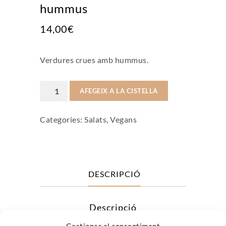
hummus
14,00
€
Verdures crues amb hummus.
quantitat
AFEGEIX A LA CISTELLA
de
Categories:
Salats
,
Vegans
Safata
crudités
amb
hummus
DESCRIPCIÓ
Descripció