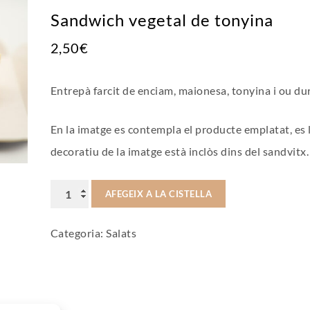
Sandwich vegetal de tonyina
2,50
€
Entrepà farcit de enciam, maionesa, tonyina i ou dur
En la imatge es contempla el producte emplatat, es
decoratiu de la imatge està inclòs dins del sandvitx.
quantitat
AFEGEIX A LA CISTELLA
de
Categoria:
Salats
Sandwich
vegetal
de
tonyina