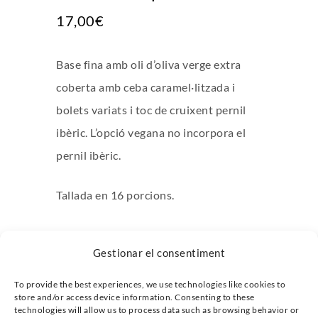
17,00
€
Base fina amb oli d’oliva verge extra
coberta amb ceba caramel·litzada i
bolets variats i toc de cruixent pernil
ibèric. L’opció vegana no incorpora el
pernil ibèric.
Tallada en 16 porcions.
Al·lèrgen: conté gluten.
Gestionar el consentiment
Mida de la safata: 20×20.
To provide the best experiences, we use technologies like cookies to
store and/or access device information. Consenting to these
technologies will allow us to process data such as browsing behavior or
quantitat