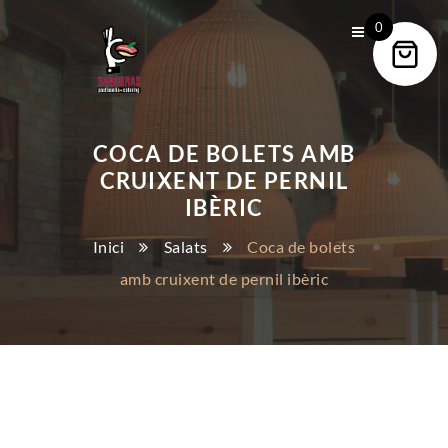
0
COCA DE BOLETS AMB
CRUIXENT DE PERNIL
IBÈRIC
Inici
Salats
Coca de bolets
amb cruixent de pernil ibèric