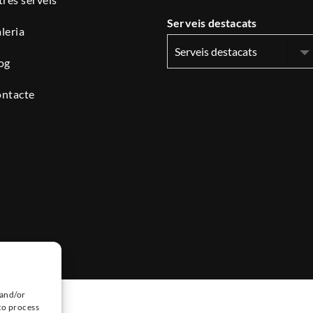
Serveis destacats
aleria
log
contacte
 and/or
to process