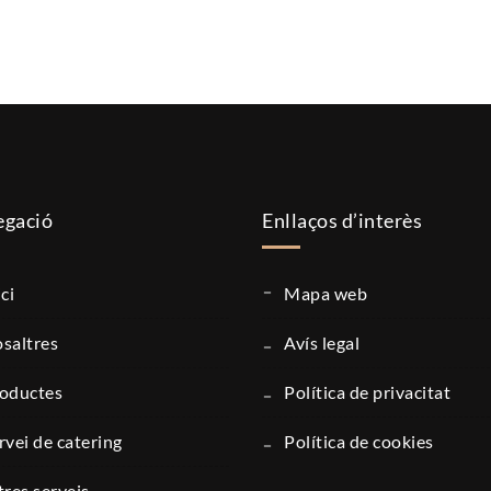
gació
Enllaços d’interès
ici
mapa web
nosaltres
avís legal
roductes
política de privacitat
ervei de catering
política de cookies
ltres serveis