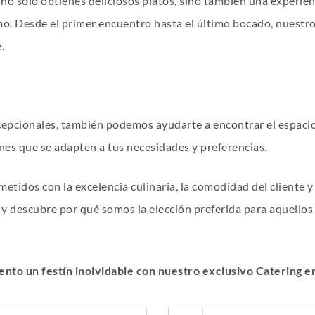
 no solo obtienes deliciosos platos, sino también una experien
ximo. Desde el primer encuentro hasta el último bocado, nuest
.
cepcionales, también podemos ayudarte a encontrar el espacio
es que se adapten a tus necesidades y preferencias.
tidos con la excelencia culinaria, la comodidad del cliente y
 y descubre por qué somos la elección preferida para aquello
nto un festín inolvidable con nuestro exclusivo Catering e