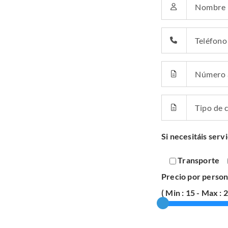
Si necesitáis serv
Transporte
Precio por person
(
Min :
15
-
Max :