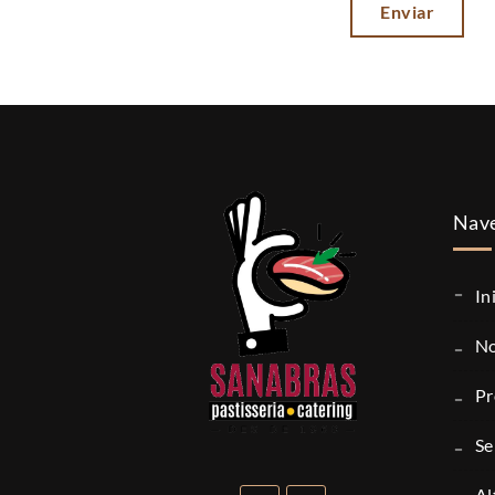
Nave
in
p
s
a