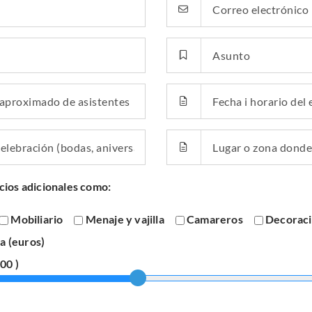
icios adicionales como:
Mobiliario
Menaje y vajilla
Camareros
Decorac
a (euros)
200
)