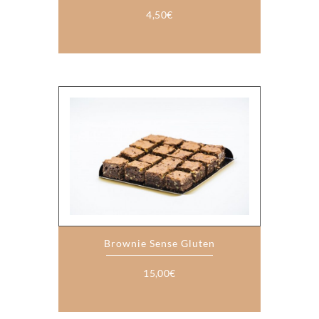
4,50
€
Brownie Sense Gluten
15,00
€