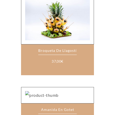
Broqueta De Llagostí
37,00
€
Amanida En Gotet