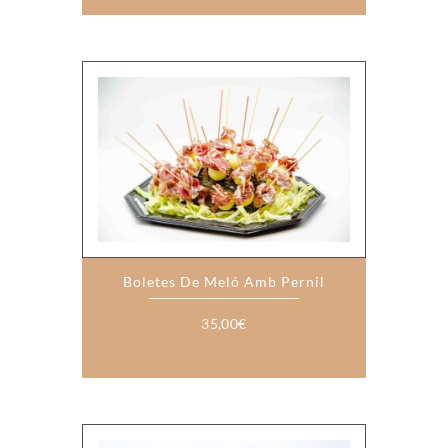
Boletes De Meló Amb Pernil
35,00
€