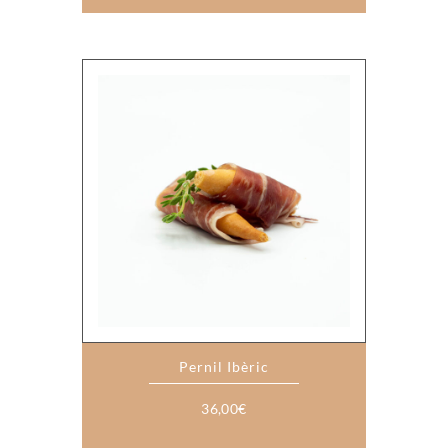
Pernil Ibèric
36,00
€