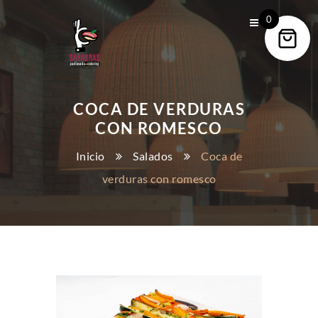
0
COCA DE VERDURAS
CON ROMESCO
Inicio
Salados
Coca de
verduras con romesco