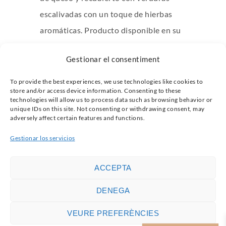
escalivadas con un toque de hierbas
aromáticas. Producto disponible en su
versión vegana.
Gestionar el consentiment
Medida de la bandeja: 20×20.
To provide the best experiences, we use technologies like cookies to
store and/or access device information. Consenting to these
technologies will allow us to process data such as browsing behavior or
Coca
AÑADIR AL CARRITO
unique IDs on this site. Not consenting or withdrawing consent, may
adversely affect certain features and functions.
de
Categoría:
Salados
verduras
Gestionar los servicios
con
romesco
ACCEPTA
cantidad
DENEGA
VEURE PREFERÈNCIES